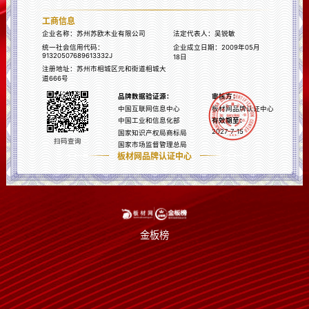
工商信息
企业名称：
苏州苏欧木业有限公司
法定代表人：
吴锐敏
统一社会信用代码：
企业成立日期：
2009年05月
91320507689613332J
18日
注册地址：
苏州市相城区元和街道相城大
道666号
品牌数据验证源：
审核方：
中国互联网信息中心
板材网品牌认证中心
中国工业和信息化部
有效期至：
2027-7-15
国家知识产权局商标局
扫码查询
国家市场监督管理总局
板材网品牌认证中心
金板榜