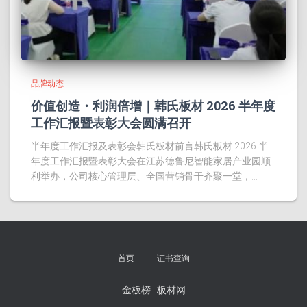
品牌动态
价值创造・利润倍增｜韩氏板材 2026 半年度
工作汇报暨表彰大会圆满召开
半年度工作汇报及表彰会韩氏板材前言韩氏板材 2026 半
年度工作汇报暨表彰大会在江苏德鲁尼智能家居产业园顺
利举办，公司核心管理层、全国营销骨干齐聚一堂，…
首页
证书查询
金板榜
|
板材网