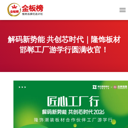
切
换
导
航
解码新势能 共创芯时代｜隆饰板材
邯郸工厂游学行圆满收官！