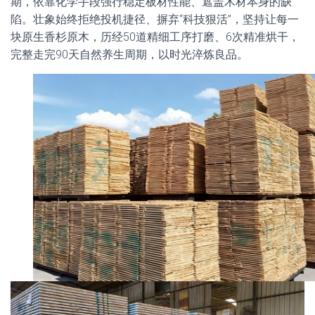
期，依靠化学手段强行稳定板材性能、遮盖木材本身的缺
陷。壮象始终拒绝投机捷径、摒弃“科技狠活”，坚持让每一
块原生香杉原木，历经50道精细工序打磨、6次精准烘干，
完整走完90天自然养生周期，以时光淬炼良品。