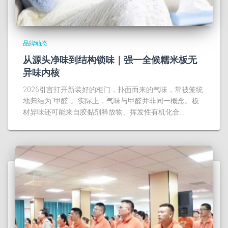
品牌动态
从源头净味到结构锁味｜强一全候糯米板无
异味内核
2026引言打开新装好的柜门，扑面而来的气味，常被笼统
地归结为“甲醛”。实际上，气味与甲醛并非同一概念。板
材异味还可能来自胶黏剂释放物、挥发性有机化合…