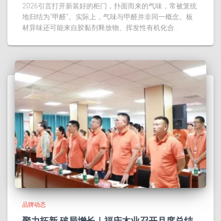
2026引言打开新装好的柜门，扑面而来的气味，常被笼统
地归结为“甲醛”。实际上，气味与甲醛并非同一概念。板
材异味还可能来自胶黏剂释放物、挥发性有机化合…
品牌动态
聚力拓新 破局增长｜福庆木业召开月度总结