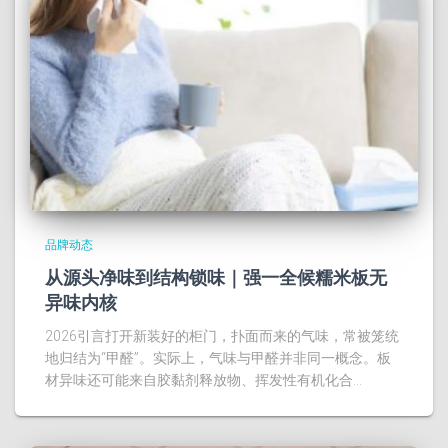
品牌动态
从源头净味到结构锁味｜强一全候糯米板无
异味内核
2026引言打开新装好的柜门，扑面而来的气味，常被笼统
地归结为“甲醛”。实际上，气味与甲醛并非同一概念。板
材异味还可能来自胶黏剂释放物、挥发性有机化合…