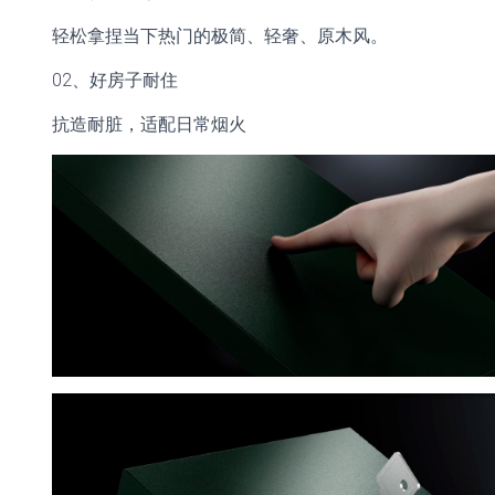
轻松拿捏当下热门的极简、轻奢、原木风。
02、
好房子耐住
抗造耐脏，适配日常烟火