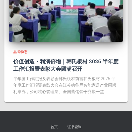
品牌动态
价值创造・利润倍增｜韩氏板材 2026 半年度
工作汇报暨表彰大会圆满召开
半年度工作汇报及表彰会韩氏板材前言韩氏板材 2026 半
年度工作汇报暨表彰大会在江苏德鲁尼智能家居产业园顺
利举办，公司核心管理层、全国营销骨干齐聚一堂，…
首页
证书查询