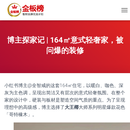
切
换
导
航
博主探家记 | 164㎡意式轻奢家，被
问爆的装修
小红书博主@全智咸的这套164㎡住宅，以暖白、咖色、深
灰为主色调，呈现出简洁又有层次的意式轻奢氛围。在整个
家的设计中，硬装与板材是塑造空间气质的重点。为了呈现
理想中的高级感，博主选择了
大王椰
大师系列明星爆款花色
「哥特橡木」。