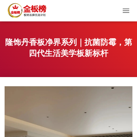
切
换
导
航
隆饰丹香板净界系列｜抗菌防霉，第
四代生活美学板新标杆