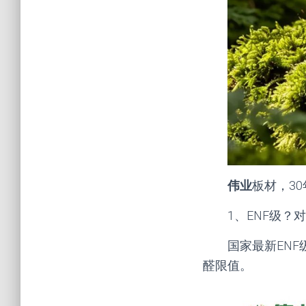
伟业
板材，3
1、
ENF级？
国家最新ENF
醛限值。