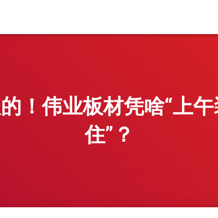
吹的！伟业板材凭啥“上
住”？