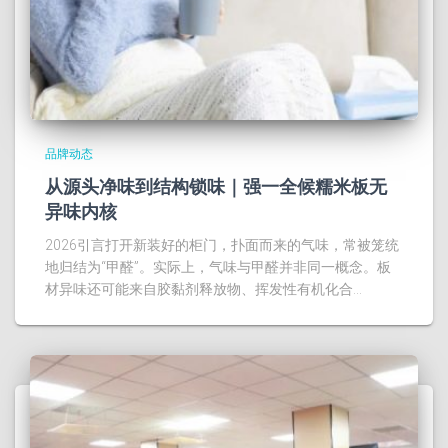
品牌动态
从源头净味到结构锁味｜强一全候糯米板无
异味内核
2026引言打开新装好的柜门，扑面而来的气味，常被笼统
地归结为“甲醛”。实际上，气味与甲醛并非同一概念。板
材异味还可能来自胶黏剂释放物、挥发性有机化合…