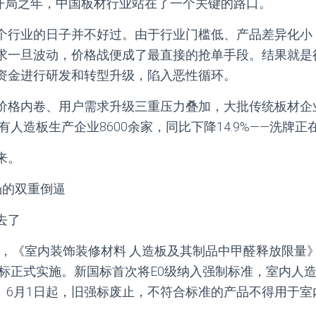
五”开局之年，中国板材行业站在了一个关键的路口。
个行业的日子并不好过。由于行业门槛低、产品差异化小
求一旦波动，价格战便成了最直接的抢单手段。结果就是
资金进行研发和转型升级，陷入恶性循环。
价格内卷、用户需求升级三重压力叠加，大批传统板材企
保有人造板生产企业8600余家，同比下降14.9%——洗牌正
来。
场的双重倒逼
去了
1日，《室内装饰装修材料 人造板及其制品中甲醛释放限量》（G
新国标正式实施。新国标首次将E0级纳入强制标准，室内人
g/m³。6月1日起，旧强标废止，不符合标准的产品不得用于
。