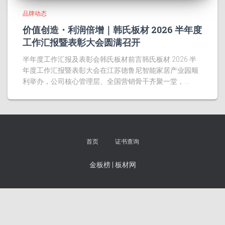
品牌动态
价值创造・利润倍增｜韩氏板材 2026 半年度
工作汇报暨表彰大会圆满召开
半年度工作汇报及表彰会韩氏板材前言韩氏板材 2026 半
年度工作汇报暨表彰大会在江苏德鲁尼智能家居产业园顺
利举办，公司核心管理层、全国营销骨干齐聚一堂，…
首页
证书查询
金板榜
|
板材网