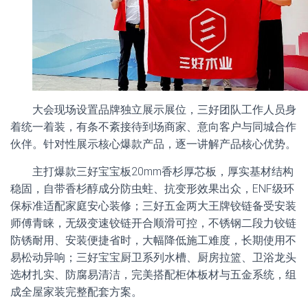
大会现场设置品牌独立展示展位，三好团队工作人员身
着统一着装，有条不紊接待到场商家、意向客户与同城合作
伙伴。针对性展示核心爆款产品，逐一讲解产品核心优势。
主打爆款三好宝宝板20mm香杉厚芯板，厚实基材结构
稳固，自带香杉醇成分防虫蛀、抗变形效果出众，ENF级环
保标准适配家庭安心装修；三好五金两大王牌铰链备受安装
师傅青睐，无级变速铰链开合顺滑可控，不锈钢二段力铰链
防锈耐用、安装便捷省时，大幅降低施工难度，长期使用不
易松动异响；三好宝宝厨卫系列水槽、厨房拉篮、卫浴龙头
选材扎实、防腐易清洁，完美搭配柜体板材与五金系统，组
成全屋家装完整配套方案。