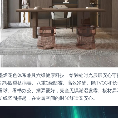
墨烯花色体系兼具六维健康科技，给独处时光层层安心守护
菌、99%四重抗病毒、八重0级防霉、高效净醛、除TVOC和
看球、看书办公、摆弄爱好，完全无惧潮湿发霉、板材异
防线坚固搭起，在专属空间的时光舒适又安心。