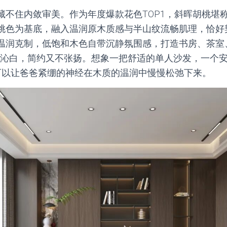
藏不住内敛审美。作为年度爆款花色TOP1，斜晖胡桃堪
桃色为基底，融入温润原木质感与半山纹流畅肌理，恰好
温润克制，低饱和木色自带沉静氛围感，打造书房、茶室
玉沁白，简约又不张扬。想象一把舒适的单人沙发，一个
，可以让爸爸紧绷的神经在木质的温润中慢慢松弛下来。