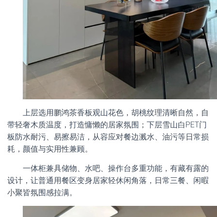
上层选用鹏鸿茶香板观山花色，胡桃纹理清晰自然，自
带轻奢木质温度，打造慵懒的居家氛围；下层雪山白PET门
板防水耐污、易擦易洁，从容应对餐边溅水、油污等日常损
耗，颜值与实用性兼顾。
一体柜兼具储物、水吧、操作台多重功能，有藏有露的
设计，让普通用餐区变身居家轻休闲角落，日常三餐、闲暇
小聚皆氛围感拉满。