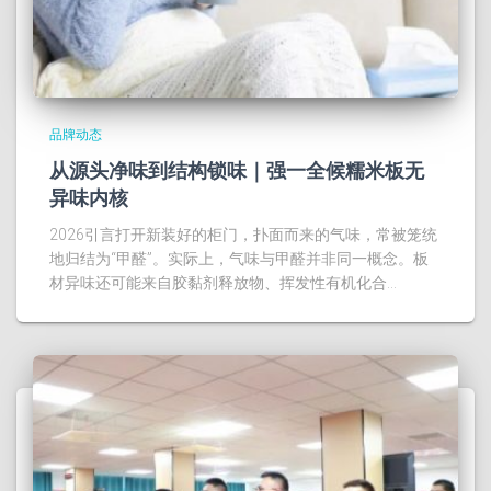
品牌动态
从源头净味到结构锁味｜强一全候糯米板无
异味内核
2026引言打开新装好的柜门，扑面而来的气味，常被笼统
地归结为“甲醛”。实际上，气味与甲醛并非同一概念。板
材异味还可能来自胶黏剂释放物、挥发性有机化合…