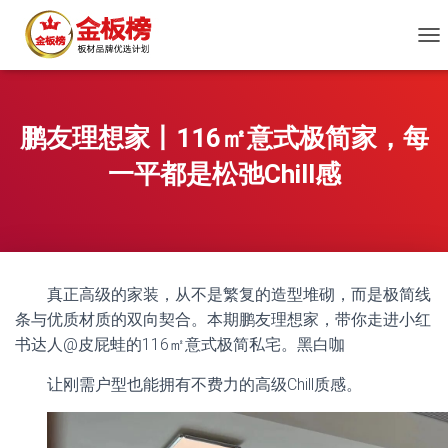
切
换
导
航
鹏友理想家丨116㎡意式极简家，每
一平都是松弛Chill感
真正高级的家装，从不是繁复的造型堆砌，而是极简线
条与优质材质的双向契合。本期鹏友理想家，带你走进小红
书达人@皮屁蛙的116㎡意式极简私宅。黑白咖
让刚需户型也能拥有不费力的高级Chill质感。