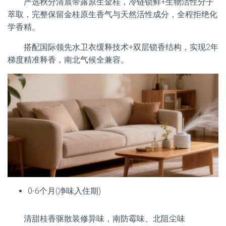
严选秋分清晨带露原生金桂，冷链锁鲜+生物活性分子
萃取，完整保留金桂原生香气与天然活性成分，全程拒绝化
学香精。
搭配国际领先水卫衣缓释技术+双层锁香结构，实现2年
梯度精准释香，南北气候全兼容。
0-6个月(净味入住期)
清甜桂香驱散装修异味，南防霉味、北阻尘味