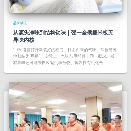
品牌动态
从源头净味到结构锁味｜强一全候糯米板无
异味内核
2026引言打开新装好的柜门，扑面而来的气味，常被笼统
地归结为“甲醛”。实际上，气味与甲醛并非同一概念。板
材异味还可能来自胶黏剂释放物、挥发性有机化合…