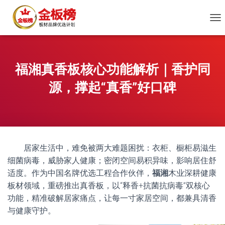
切
换
导
航
福湘真香板核心功能解析｜香护同
源，撑起“真香”好口碑
居家生活中，难免被两大难题困扰：衣柜、橱柜易滋生
细菌病毒，威胁家人健康；密闭空间易积异味，影响居住舒
适度。作为中国名牌优选工程合作伙伴，
福湘
木业深耕健康
板材领域，重磅推出真香板，以“释香+抗菌抗病毒”双核心
功能，精准破解居家痛点，让每一寸家居空间，都兼具清香
与健康守护。