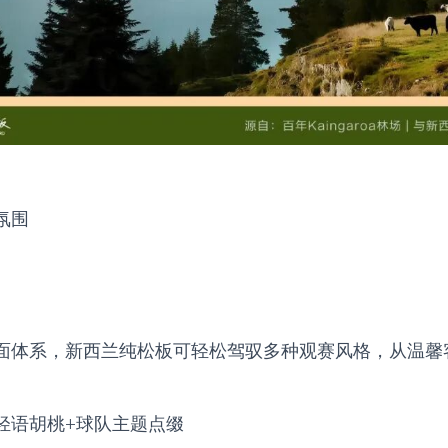
氛围
面体系，新西兰纯松板可轻松驾驭多种观赛风格，从温馨
。
轻语胡桃+球队主题点缀