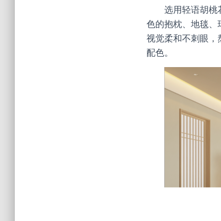
选用轻语胡桃
色的抱枕、地毯、
视觉柔和不刺眼，
配色。