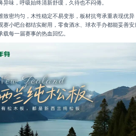
鼻异味，呼吸始终清新舒缓，久待也不闷倦。
维致密均匀，木性稳定不易变形，板材抗弯承重表现优异
观赛小吧台都结实耐用，零食酒水、球衣手办都能妥善安
承载每一届赛事的热血回忆。