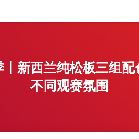
季丨新西兰纯松板三组配
不同观赛氛围