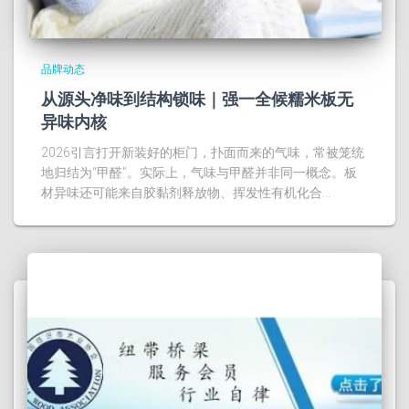
品牌动态
从源头净味到结构锁味｜强一全候糯米板无
异味内核
2026引言打开新装好的柜门，扑面而来的气味，常被笼统
地归结为“甲醛”。实际上，气味与甲醛并非同一概念。板
材异味还可能来自胶黏剂释放物、挥发性有机化合…