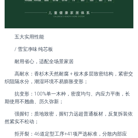
五大实用性能
/ 雪宝净味·纯芯板
耐用省心，适配全场景家居
高耐水：香杉木天然耐腐 + 桉木多层致密结构，紧密交
织阻隔水分，潮湿环境不易膨胀变形；
抗变形：100%单一木种，密度均匀、内应力平衡，长
期使用不翘曲、历久弥新；
强握钉：质地致密，握钉力远超普通板材，反复拆装依
然紧实不松动；
拒开裂：46道定型工序+41项严选标准，分散内部应