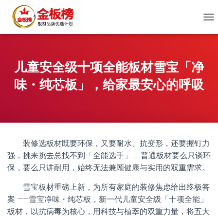
切
换
导
航
儿童安全级十项全能板材雪宝「净
味・纯芯板」，给家最安心的呼吸
装修选板材既要环保，又要耐水、抗变形，还要握钉力
强，挑来挑去总找不到「全能选手」……普通板材要么只谈环
保，要么只讲耐用，始终无法兼顾健康与实用的双重需求。
雪宝板材重磅上新，为所有家庭的装修焦虑给出终极答
案 ——雪宝净味・纯芯板，新一代儿童安全级「十项全能」
板材，以抗病毒为核心，用科技与植萃的双重力量，将五大