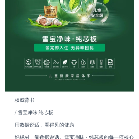
权威背书
/ 雪宝净味·纯芯板
用数据说话，看得见的健康
好板材，靠数据说话。雪宝净味・纯芯板的每一项核心