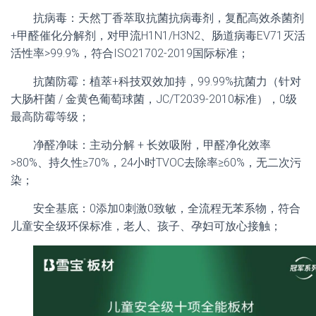
抗病毒：天然丁香萃取抗菌抗病毒剂，复配高效杀菌剂
+甲醛催化分解剂，对甲流H1N1/H3N2、肠道病毒EV71灭活
活性率>99.9%，符合ISO21702-2019国际标准；
抗菌防霉：植萃+科技双效加持，99.99%抗菌力（针对
大肠杆菌 / 金黄色葡萄球菌，JC/T2039-2010标准），0级
最高防霉等级；
净醛净味：主动分解 + 长效吸附，甲醛净化效率
>80%、持久性≥70%，24小时TVOC去除率≥60%，无二次污
染；
安全基底：0添加0刺激0致敏，全流程无苯系物，符合
儿童安全级环保标准，老人、孩子、孕妇可放心接触；