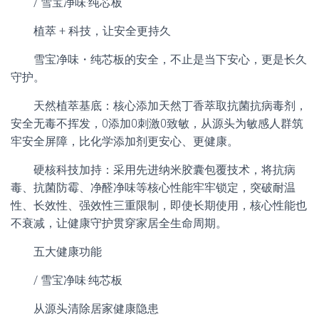
/ 雪宝净味·纯芯板
植萃 + 科技，让安全更持久
雪宝净味・纯芯板的安全，不止是当下安心，更是长久
守护。
天然植萃基底：核心添加天然丁香萃取抗菌抗病毒剂，
安全无毒不挥发，0添加0刺激0致敏，从源头为敏感人群筑
牢安全屏障，比化学添加剂更安心、更健康。
硬核科技加持：采用先进纳米胶囊包覆技术，将抗病
毒、抗菌防霉、净醛净味等核心性能牢牢锁定，突破耐温
性、长效性、强效性三重限制，即使长期使用，核心性能也
不衰减，让健康守护贯穿家居全生命周期。
五大健康功能
/ 雪宝净味·纯芯板
从源头清除居家健康隐患