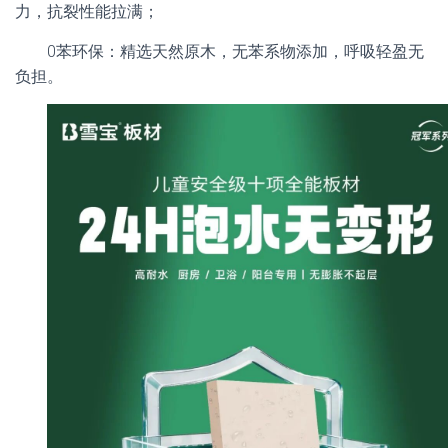
力，抗裂性能拉满；
0苯环保：精选天然原木，无苯系物添加，呼吸轻盈无
负担。