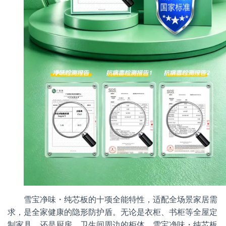
雪宝净味・纯芯板的十项全能特性，适配全场景家居需
求，是全家健康的隐形防护盾。无论是衣柜、书柜等全屋定
制家具，还是厨房、卫生间周边的柜体，雪宝净味・纯芯板