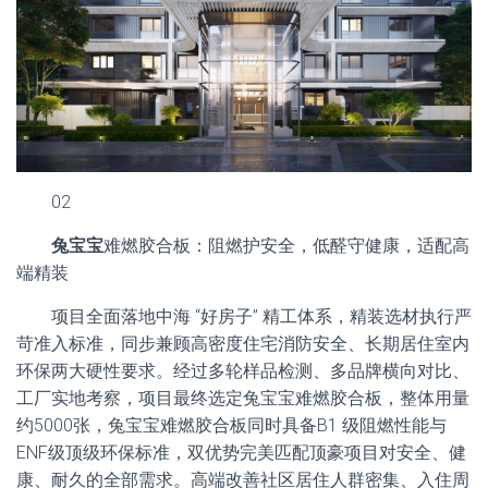
02
兔宝宝
难燃胶合板：阻燃护安全，低醛守健康，适配高
端精装
项目全面落地中海 “好房子” 精工体系，精装选材执行严
苛准入标准，同步兼顾高密度住宅消防安全、长期居住室内
环保两大硬性要求。经过多轮样品检测、多品牌横向对比、
工厂实地考察，项目最终选定兔宝宝难燃胶合板，整体用量
约5000张，兔宝宝难燃胶合板同时具备B1 级阻燃性能与
ENF级顶级环保标准，双优势完美匹配顶豪项目对安全、健
康、耐久的全部需求。高端改善社区居住人群密集、入住周