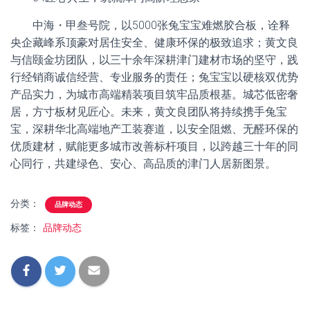
中海・甲叁号院，以5000张兔宝宝难燃胶合板，诠释
央企藏峰系顶豪对居住安全、健康环保的极致追求；黄文良
与信颐金坊团队，以三十余年深耕津门建材市场的坚守，践
行经销商诚信经营、专业服务的责任；兔宝宝以硬核双优势
产品实力，为城市高端精装项目筑牢品质根基。城芯低密奢
居，方寸板材见匠心。未来，黄文良团队将持续携手兔宝
宝，深耕华北高端地产工装赛道，以安全阻燃、无醛环保的
优质建材，赋能更多城市改善标杆项目，以跨越三十年的同
心同行，共建绿色、安心、高品质的津门人居新图景。
分类：
品牌动态
标签：
品牌动态