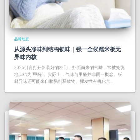
品牌动态
从源头净味到结构锁味｜强一全候糯米板无
异味内核
2026引言打开新装好的柜门，扑面而来的气味，常被笼统
地归结为“甲醛”。实际上，气味与甲醛并非同一概念。板
材异味还可能来自胶黏剂释放物、挥发性有机化合…