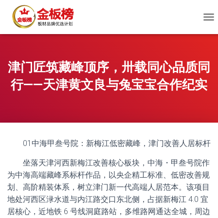
切
换
导
航
津门匠筑藏峰顶序，卅载同心品质同
行——天津黄文良与兔宝宝合作纪实
01中海甲叁号院：新梅江低密藏峰，津门改善人居标杆
坐落天津河西新梅江改善核心板块，中海・甲叁号院作
为中海高端藏峰系标杆作品，以央企精工标准、低密改善规
划、高阶精装体系，树立津门新一代高端人居范本。该项目
地处河西区渌水道与内江路交口东北侧，占据新梅江 4.0 宜
居核心，近地铁 6 号线洞庭路站，多维路网通达全城，周边