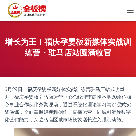
切
换
导
航
增长为王！福庆孕婴板新媒体实战训
练营・驻马店站圆满收官
6月29日，
福庆
孕婴板新媒体实战训练营驻马店站成功举
办，福庆孕婴板驻马店运营中心总经理李建携本地80余位核
心事业合作伙伴齐聚现场，通过系统化理论学习与沉浸式实
战演练，全面掌握短视频创作、直播运营、同城引流等数字
化营销能力，为驻马店区域市场长效增长注入强劲动能。