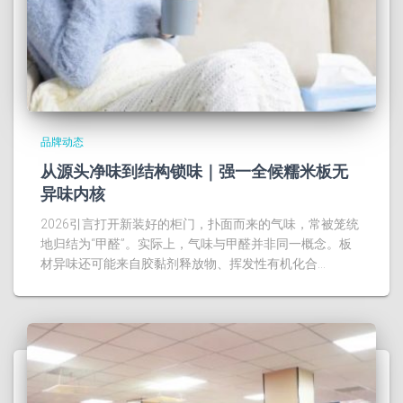
品牌动态
从源头净味到结构锁味｜强一全候糯米板无
异味内核
2026引言打开新装好的柜门，扑面而来的气味，常被笼统
地归结为“甲醛”。实际上，气味与甲醛并非同一概念。板
材异味还可能来自胶黏剂释放物、挥发性有机化合…