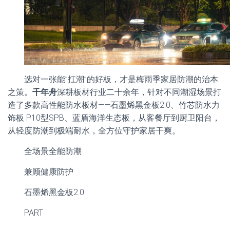
选对一张能”扛潮”的好板，才是梅雨季家居防潮的治本
之策。
千年舟
深耕板材行业二十余年，针对不同潮湿场景打
造了多款高性能防水板材——石墨烯黑金板2.0、竹芯防水力
饰板 P10型SPB、蓝盾海洋生态板，从客餐厅到厨卫阳台，
从轻度防潮到极端耐水，全方位守护家居干爽。
全场景全能防潮
兼顾健康防护
石墨烯黑金板2.0
PART