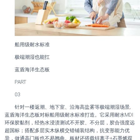
船用级耐水标准
极端潮湿也能扛
蓝盾海洋生态板
PART
03
针对一楼返潮、地下室、沿海高盐雾等极端潮湿场景,
蓝盾海洋生态板对标船用级耐水标准打造。它采用耐水MDI
环保胶黏剂，经热水浸渍测试不开胶、不分层，胶合强度远
超国标；搭配多层实木纵横交错铺装结构，抗变形能力优
异，做通高门板也不易翘曲。板材还搭载锌离子+石墨烯双