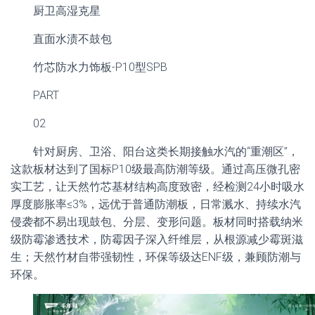
厨卫高湿克星
直面水渍不鼓包
竹芯防水力饰板-P10型SPB
PART
02
针对厨房、卫浴、阳台这类长期接触水汽的“重潮区”，
这款板材达到了国标P10级最高防潮等级。通过高压微孔密
实工艺，让天然竹芯基材结构高度致密，经检测24小时吸水
厚度膨胀率≤3%，远优于普通防潮板，日常溅水、持续水汽
侵袭都不易出现鼓包、分层、变形问题。板材同时搭载纳米
级防霉渗透技术，防霉因子深入纤维层，从根源减少霉斑滋
生；天然竹材自带强韧性，环保等级达ENF级，兼顾防潮与
环保。