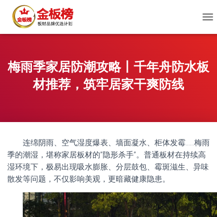
切
换
导
航
梅雨季家居防潮攻略丨千年舟防水板
材推荐，筑牢居家干爽防线
连绵阴雨、空气湿度爆表、墙面凝水、柜体发霉……梅雨
季的潮湿，堪称家居板材的”隐形杀手”。普通板材在持续高
湿环境下，极易出现吸水膨胀、分层鼓包、霉斑滋生、异味
散发等问题，不仅影响美观，更暗藏健康隐患。