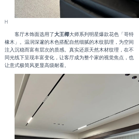
H
客厅木饰面选用了
大王椰
大师系列明星爆款花色「哥特
橡木」。温润深邃的木色搭配自然细腻的木纹肌理，为空间
注入沉稳而富有层次的质感。真实还原天然木材纹理，在不
同光线下呈现丰富变化，让客厅成为整个家的视觉焦点，也
让意式极简风更显高级耐看。