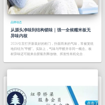
品牌动态
从源头净味到结构锁味｜强一全候糯米板无
异味内核
2026引言打开新装好的柜门，扑面而来的气味，常被笼统
地归结为“甲醛”。实际上，气味与甲醛并非同一概念。板
材异味还可能来自胶黏剂释放物、挥发性有机化合…