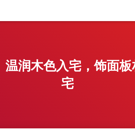
威克丨温润木色入宅，饰面
宅