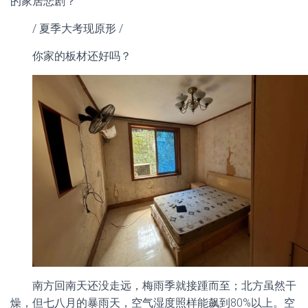
的家居悲剧？
/ 夏季大考现原形 /
你家的板材还好吗？
南方回南天还没走远，梅雨季就接踵而至；北方虽然干
燥，但七八月的暴雨天，空气湿度照样能飙到80%以上。空