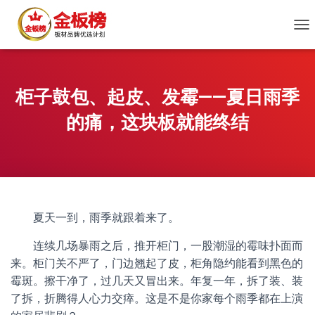
切
换
导
航
柜子鼓包、起皮、发霉——夏日雨季
的痛，这块板就能终结
夏天一到，雨季就跟着来了。
连续几场暴雨之后，推开柜门，一股潮湿的霉味扑面而
来。柜门关不严了，门边翘起了皮，柜角隐约能看到黑色的
霉斑。擦干净了，过几天又冒出来。年复一年，拆了装、装
了拆，折腾得人心力交瘁。这是不是你家每个雨季都在上演