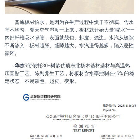
普通板材怕水，是因为在生产过程中烘干不彻底、含水
率不均匀。夏天空气湿度一上来，板材就开始大量“喝水”——
内部纤维吸水膨胀，表面就鼓包、起皮、翘边。水汽从缝隙
不断渗入，板材越胀、缝隙越大、水汽进得越多，陷入恶性
循环。
华杰
9玺依托30+树龄优质东北杨木基材选材与高温热
压直贴工艺、陈列养生工艺，将板材含水率控制在≤6% 的稳
定状态，不易鼓包、起皮、变形。