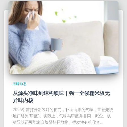
品牌动态
从源头净味到结构锁味｜强一全候糯米板无
异味内核
2026引言打开新装好的柜门，扑面而来的气味，常被笼统
地归结为“甲醛”。实际上，气味与甲醛并非同一概念。板
材异味还可能来自胶黏剂释放物、挥发性有机化合…