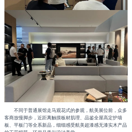
不同于普通展馆走马观花式的参观，航美展位前，众多
客商放慢脚步，近距离触摸板材肌理、品鉴全屋高定护墙
板、平板门等全系新品，细细感受航美超漆感无漆实木产品