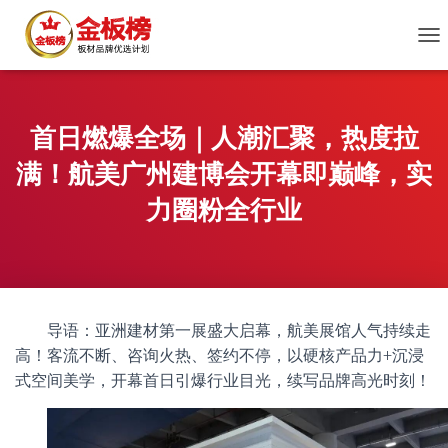
切
换
导
航
首日燃爆全场｜人潮汇聚，热度拉
满！航美广州建博会开幕即巅峰，实
力圈粉全行业
导语：亚洲建材第一展盛大启幕，航美展馆人气持续走
高！客流不断、咨询火热、签约不停，以硬核产品力+沉浸
式空间美学，开幕首日引爆行业目光，续写品牌高光时刻！