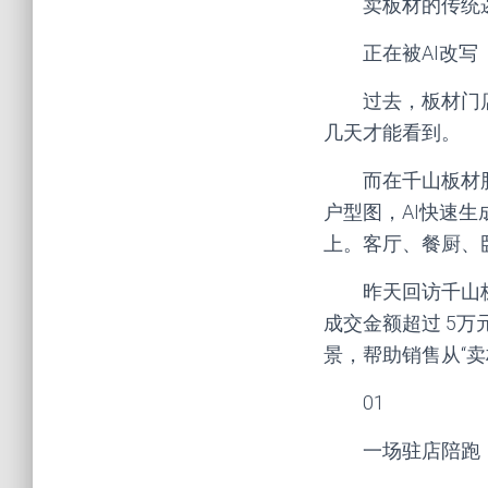
卖板材的传统
正在被AI改写
过去，板材门
几天才能看到。
而在千山板材
户型图，AI快速
上。客厅、餐厨、
昨天回访千山
成交金额超过 5
景，帮助销售从“卖
01
一场驻店陪跑