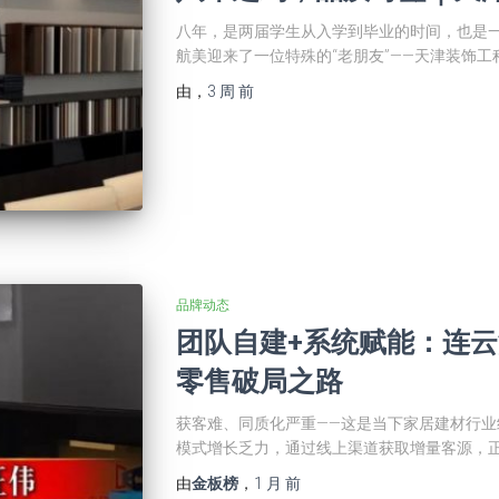
八年，是两届学生从入学到毕业的时间，也是
航美迎来了一位特殊的“老朋友”——天津装饰工程
由
，
3 周
前
品牌动态
团队自建+系统赋能：连
零售破局之路
获客难、同质化严重——这是当下家居建材行
模式增长乏力，通过线上渠道获取增量客源，
由
金板榜
，
1 月
前