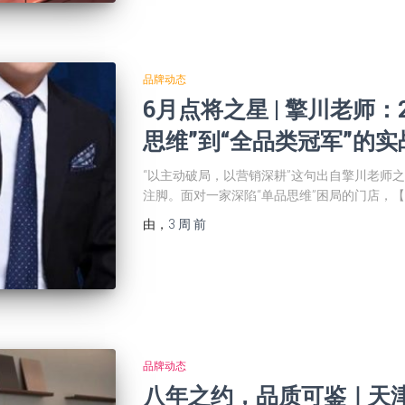
品牌动态
6月点将之星 | 擎川老师
思维”到“全品类冠军”的实
“以主动破局，以营销深耕”这句出自擎川老师
注脚。面对一家深陷“单品思维”困局的门店，
由
，
3 周
前
品牌动态
八年之约，品质可鉴｜天