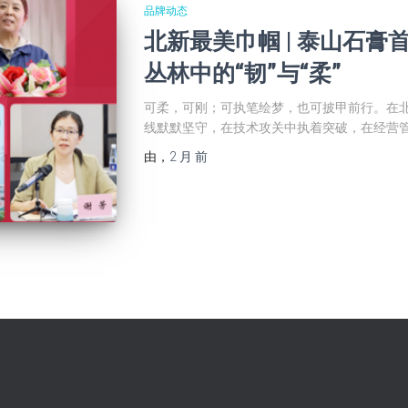
品牌动态
北新最美巾帼 | 泰山石
丛林中的“韧”与“柔”
可柔，可刚；可执笔绘梦，也可披甲前行。在
线默默坚守，在技术攻关中执着突破，在经营
由
，
2 月
前