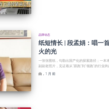
品牌动态
纸短情长 | 段孟娟：唱
火的光
一张张图纸，勾勒出国产化的探索路径；一本
副副老照片，见证着从“跟跑”到“领跑”的行业跨
由
，
1 月
前