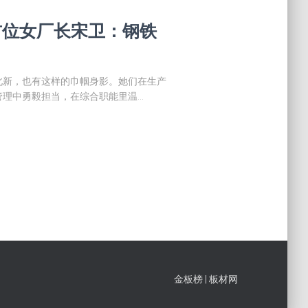
膏首位女厂长宋卫：钢铁
北新，也有这样的巾帼身影。她们在生产
管理中勇毅担当，在综合职能里温…
金板榜
|
板材网