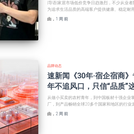
|导语|家居市场低价竞争日趋激烈，不少从业
为追求生活品质的高端客户提供健康、稳定耐
由
，
1 周
前
品牌动态
速新闻《30年·宿企宿商
年不追风口，只信“品质”
从做小买卖的农村青年，到中国板材十强企业
厂，到产品畅销全球20多个国家和地区的行业
由
，
2 周
前