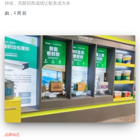
持续，亮眼招商成绩让航美成为本…
由
，
4 周
前
品牌动态