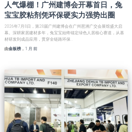
人气爆棚！广州建博会开幕首日，兔
宝宝胶粘剂凭环保硬实力强势出圈
2026年7月8日，第28届广州建博会在广州琶洲广交会展馆盛大启
幕。深耕家居建材多年，兔宝宝始终锚定绿色人居核心赛道，从基
材研发到成品应用，贯穿全链路环保…
由
金板榜
，
1 月
前