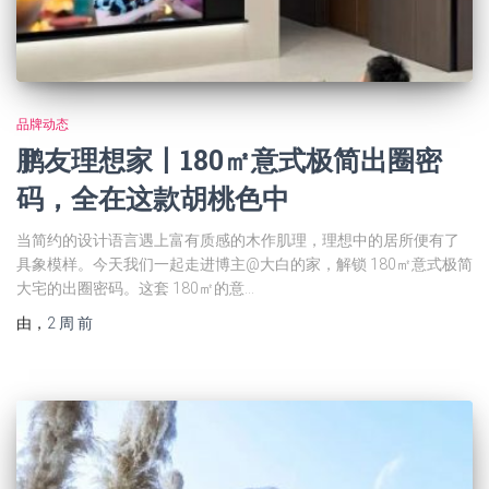
品牌动态
鹏友理想家丨180㎡意式极简出圈密
码，全在这款胡桃色中
当简约的设计语言遇上富有质感的木作肌理，理想中的居所便有了
具象模样。今天我们一起走进博主@大白的家，解锁 180㎡意式极简
大宅的出圈密码。这套 180㎡的意…
由
，
2 周
前