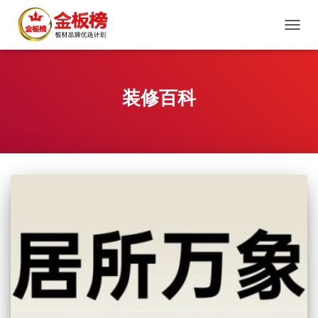
切
换
导
航
装修百科