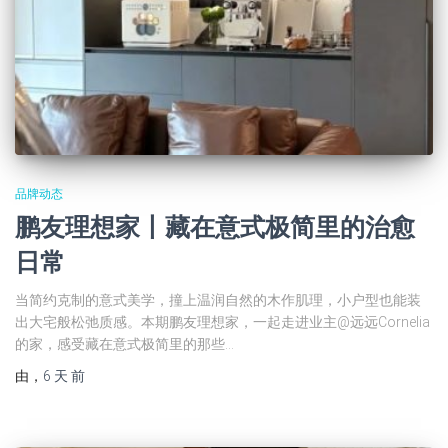
品牌动态
鹏友理想家丨藏在意式极简里的治愈
日常
当简约克制的意式美学，撞上温润自然的木作肌理，小户型也能装
出大宅般松弛质感。本期鹏友理想家，一起走进业主@远远Cornelia
的家，感受藏在意式极简里的那些…
由
，
6 天
前