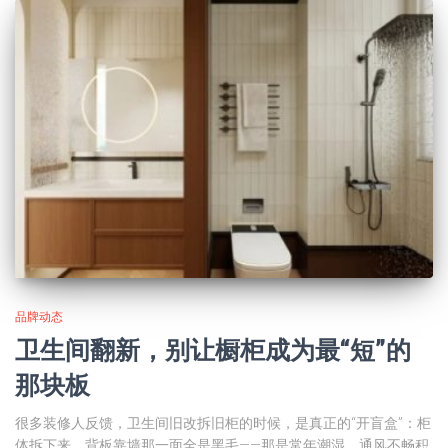
品牌动态
卫生间翻新，别让橱柜成为最“短”的
那块板
很多装修人反馈，卫生间旧改拆旧柜的时候，是真正的“开盲盒”：柜
体拆下来，背板靠墙那一面全是黑毛——那是常年潮湿、通风不畅积