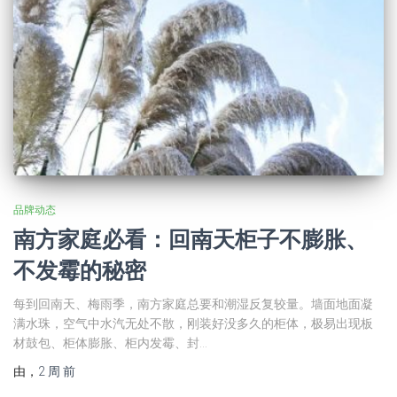
品牌动态
南⽅家庭必看：回南天柜⼦不膨胀、
不发霉的秘密
每到回南天、梅雨季，南方家庭总要和潮湿反复较量。墙面地面凝
满水珠，空气中水汽无处不散，刚装好没多久的柜体，极易出现板
材鼓包、柜体膨胀、柜内发霉、封…
由
，
2 周
前