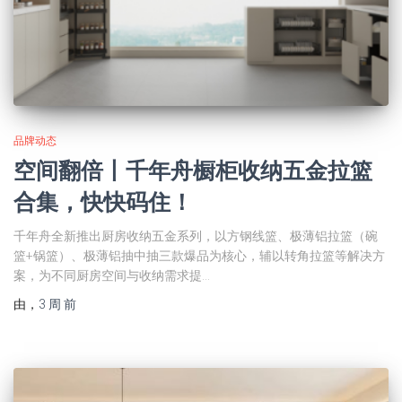
品牌动态
空间翻倍丨千年舟橱柜收纳五金拉篮
合集，快快码住！
千年舟全新推出厨房收纳五金系列，以方钢线篮、极薄铝拉篮（碗
篮+锅篮）、极薄铝抽中抽三款爆品为核心，辅以转角拉篮等解决方
案，为不同厨房空间与收纳需求提…
由
，
3 周
前