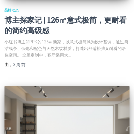
品牌动态
博主探家记 | 126㎡意式极简，更耐看
的简约高级感
小红书博主@PPK的126㎡新家，以意式极简风为设计基调，通过简
洁线条、低饱和配色与天然木纹材质，打造出舒适松弛又耐看的居
住空间。 全屋定制中，客厅采用大…
由
，
3 周
前