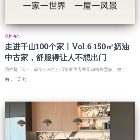
品牌动态
走进千山100个家丨Vol.6 150㎡奶油
中古家，舒服得让人不想出门
同样是150㎡，@米小米的小日常家里客餐厨却格外宽敞、整洁
由
，
1 天
前