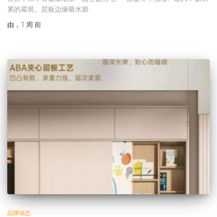
累的霉斑。层板边缘吸水膨…
由
，
1 周
前
品牌动态